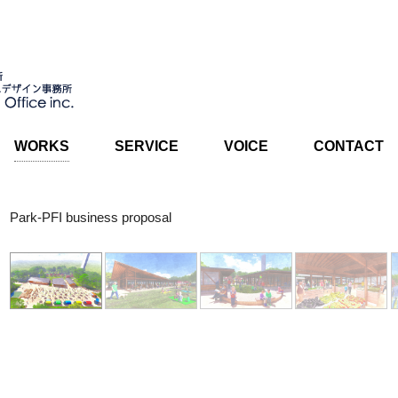
WORKS
SERVICE
VOICE
CONTACT
Park-PFI business proposal
歴史ある土地にある公園のPark-PFI事業プロポーザルである。 『時とまちをつな
プトに、過去・現在・未来、世代と世代の交流、まちとまちの交流を促
は、木造で眺望に配慮した切妻屋根とし、翼を拡げた屋根をイメージする
線から新たな動線まで 考えた配置計画とした。