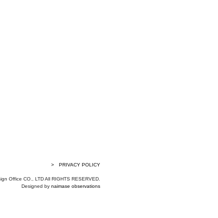
> PRIVACY POLICY
sign Office CO., LTD All RIGHTS RESERVED.
Designed by
naimase observations