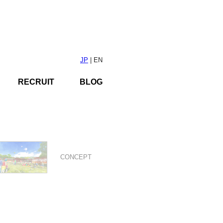
JP
| EN
RECRUIT
BLOG
ぐ"交流Stay-tion"』をコンセ
す施設を提案した。 公園内施設
CONCEPT
外観デザインとし、公園内の既存動