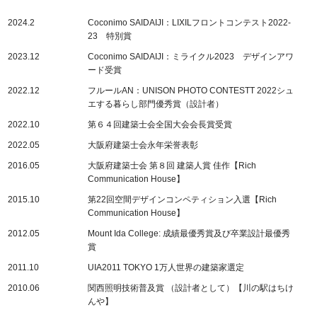
2024.2
Coconimo SAIDAIJI：LIXILフロントコンテスト2022-
23 特別賞
2023.12
Coconimo SAIDAIJI：ミライクル2023 デザインアワ
ード受賞
2022.12
フルールAN：UNISON PHOTO CONTESTT 2022シュ
エする暮らし部門優秀賞（設計者）
2022.10
第６４回建築士会全国大会会長賞受賞
2022.05
大阪府建築士会永年栄誉表彰
2016.05
大阪府建築士会 第８回 建築人賞 佳作【Rich
Communication House】
2015.10
第22回空間デザインコンペティション入選【Rich
Communication House】
2012.05
Mount Ida College: 成績最優秀賞及び卒業設計最優秀
賞
2011.10
UIA2011 TOKYO 1万人世界の建築家選定
2010.06
関西照明技術普及賞 （設計者として）【川の駅はちけ
んや】