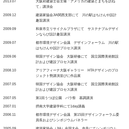
2013.07
大阪府建築士会主催「アメリカの建築とまちを訪ね
て」講演会
2009.12
建築家協会JIA関西支部にて 川の駅はちけんや設計
趣旨講演
2009.09
和泉市立リサイクルプラザにて サステナブルデザイ
ンならび設計趣旨講演
2009.07
都市環境デザイン会議 デザインフォーラム 川の駅
はちけんや設計プロセス講演
2009.06
韓国デザイン協会 大阪研修にて 国立国際美術館設
計および建設プロセス講演
2008.10
アリアフィーナ大阪ギャラリー HTAデザインのプロ
ジェクト勢講演並びに作品展
2007.05
韓国デザイン協会 大阪研修にて 国立国際美術館設
計および建設プロセス講演
2007.05
第1回うつぼ公園 バラ祭 基調講演
2007.01
摂南大学建築学科にて1day講義
2006.11
都市環境デザイン会議 第15回デザインフォーラム委
員長およびシンポジウムパネラー
2005.09
建築家協会（JIA）全国大会 奈良にてシンポジウム