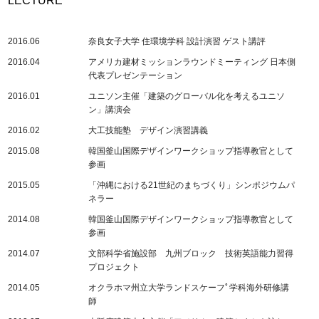
LECTURE
2016.06
奈良女子大学 住環境学科 設計演習 ゲスト講評
2016.04
アメリカ建材ミッションラウンドミーティング 日本側
代表プレゼンテーション
2016.01
ユニソン主催「建築のグローバル化を考えるユニソ
ン」講演会
2016.02
大工技能塾 デザイン演習講義
2015.08
韓国釜山国際デザインワークショップ指導教官として
参画
2015.05
「沖縄における21世紀のまちづくり」シンポジウムパ
ネラー
2014.08
韓国釜山国際デザインワークショップ指導教官として
参画
2014.07
文部科学省施設部 九州ブロック 技術英語能力習得
プロジェクト
2014.05
オクラホマ州立大学ランドスケーフﾟ学科海外研修講
師