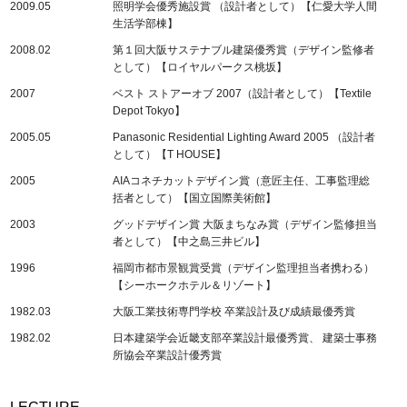
2009.05
照明学会優秀施設賞 （設計者として）【仁愛大学人間
生活学部棟】
2008.02
第１回大阪サステナブル建築優秀賞（デザイン監修者
として）【ロイヤルパークス桃坂】
2007
ベスト ストアーオブ 2007（設計者として）【Textile
Depot Tokyo】
2005.05
Panasonic Residential Lighting Award 2005 （設計者
として）【T HOUSE】
2005
AIAコネチカットデザイン賞（意匠主任、工事監理総
括者として）【国立国際美術館】
2003
グッドデザイン賞 大阪まちなみ賞（デザイン監修担当
者として）【中之島三井ビル】
1996
福岡市都市景観賞受賞（デザイン監理担当者携わる）
【シーホークホテル＆リゾート】
1982.03
大阪工業技術専門学校 卒業設計及び成績最優秀賞
1982.02
日本建築学会近畿支部卒業設計最優秀賞、 建築士事務
所協会卒業設計優秀賞